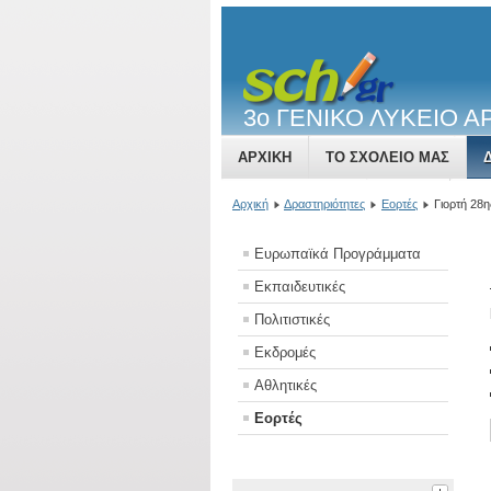
3o ΓΕΝΙΚΟ ΛΥΚΕΙΟ 
ΑΡΧΙΚΉ
ΤΟ ΣΧΟΛΕΊΟ ΜΑΣ
ΕΚΠΑΙΔΕΥΤΙΚΌ ΠΡΟΣΩΠΙΚΌ
ΝΈ
Αρχική
Δραστηριότητες
Εορτές
Γιορτή 28
Ευρωπαϊκά Προγράμματα
Εκπαιδευτικές
Πολιτιστικές
Εκδρομές
Αθλητικές
Εορτές