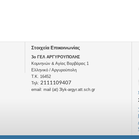
Στοιχεία Επικοινωνίας
3o ΓΕΛ ΑΡΓΥΡΟΥΠΟΛΗΣ
Κομνηνών & Αγίας Βαρβάρας 1
Ελληνικό / Αργυρούπολη
Τ.Κ. 16452
2111109407
Τηλ:
email: mail (at) 3lyk-argyr.att.sch.gr