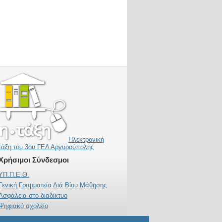
Ηλεκτρονική
τάξη του 3ου ΓΕΛ Αργυρούπολης
Χρήσιμοι Σύνδεσμοι
ΥΠ.Π.Ε.Θ.
Γενική Γραμματεία Διά Βίου Μάθησης
Ασφάλεια στο διαδίκτυο
Ψηφιακό σχολείο