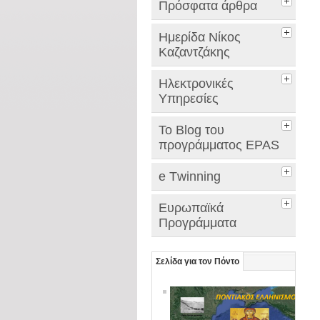
Πρόσφατα άρθρα
Hμερίδα Νίκος
Καζαντζάκης
Ηλεκτρονικές
Υπηρεσίες
Το Blog του
προγράμματος EPAS
e Τwinning
Ευρωπαϊκά
Προγράμματα
Σελίδα για τον Πόντο