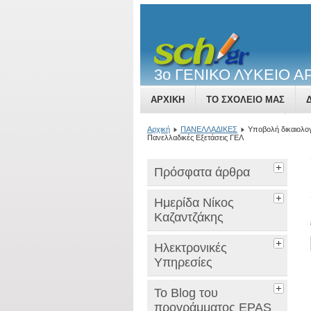
3o ΓΕΝΙΚΟ ΛΥΚΕΙΟ 
ΑΡΧΙΚΉ
ΤΟ ΣΧΟΛΕΊΟ ΜΑΣ
ΕΚΠΑΙΔΕΥΤΙΚΌ ΠΡΟΣΩΠΙΚΌ
ΝΈ
Αρχική
ΠΑΝΕΛΛΑΔΙΚΕΣ
Υποβολή δικαιολογ
Πανελλαδικές Εξετάσεις ΓΕΛ
Πρόσφατα άρθρα
Hμερίδα Νίκος
Καζαντζάκης
Ηλεκτρονικές
Υπηρεσίες
Το Blog του
προγράμματος EPAS